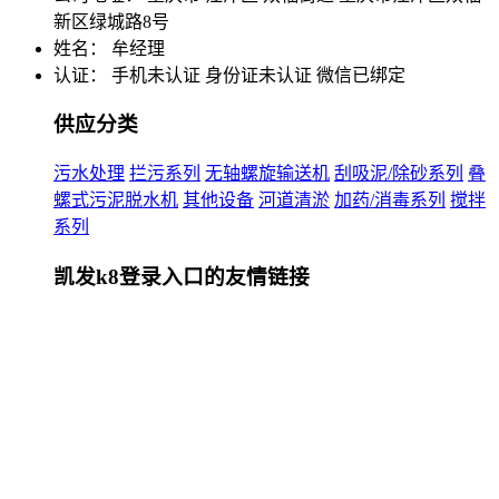
新区绿城路8号
姓名： 牟经理
认证：
手机未认证
身份证未认证
微信已绑定
供应分类
污水处理
拦污系列
无轴螺旋输送机
刮吸泥/除砂系列
叠
螺式污泥脱水机
其他设备
河道清淤
加药/消毒系列
搅拌
系列
凯发k8登录入口的友情链接