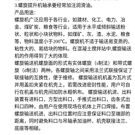
3.螺旋提升机轴承要经常加注润滑油。
产品用途：
螺旋机广泛应用于各行业，如建材、化工、电力、冶
金、煤矿炭、粮食等行业，适用于水平或倾斜输送粉
状、粒状和小块状物料，如煤矿、灰、渣、水泥、粮食
等，物料温度小于200℃。螺旋机不适于输送易变质的、
粘性大的、易结块的物料。在混凝土搅拌站中,螺旋输送
机的作用得到了大的体现.
螺旋输送机螺旋面的形式有实体螺旋（s制法）和带式螺
旋（d制法）两种。各螺旋轴之间采用法兰式联接保证了
联接轴的互换性，便于维修。 螺旋输送机机盖为瓦片式
并用盖扣夹紧在机壳上，若需改进密封性能，用户可自
行在机盖与机壳间加防水粗帆布。 螺旋输送机进、出料
装置有进料口，方型出料口，手推式出料口，齿条式出
料口四种，由用户在使用现场在机体上开口焊接。布置
螺旋输送机进、出料口位置时应注意保证料口至端部的
距离，同时避免料口与吊轴承加油杯、机壳联接法兰、
底座等相碰。