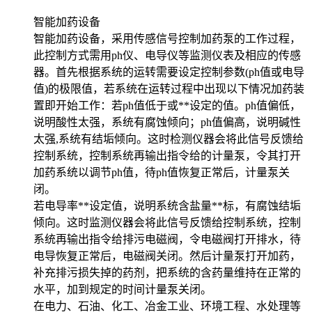
智能加药设备
智能加药设备，采用传感信号控制加药泵的工作过程，
此控制方式需用ph仪、电导仪等监测仪表及相应的传感
器。首先根据系统的运转需要设定控制参数(ph值或电导
值)的极限值，若系统在运转过程中出现以下情况加药装
置即开始工作：若ph值低于或**设定的值。ph值偏低，
说明酸性太强，系统有腐蚀倾向；ph值偏高，说明碱性
太强,系统有结垢倾向。这时检测仪器会将此信号反馈给
控制系统，控制系统再输出指令给的计量泵，令其打开
加药系统以调节ph值，待ph值恢复正常后，计量泵关
闭。
若电导率**设定值，说明系统含盐量**标，有腐蚀结垢
倾向。这时监测仪器会将此信号反馈给控制系统，控制
系统再输出指令给排污电磁阀，令电磁阀打开排水，待
电导恢复正常后，电磁阀关闭。然后计量泵打开加药，
补充排污损失掉的药剂，把系统的含药量维持在正常的
水平，加到规定的时间计量泵关闭。
在电力、石油、化工、冶金工业、环境工程、水处理等