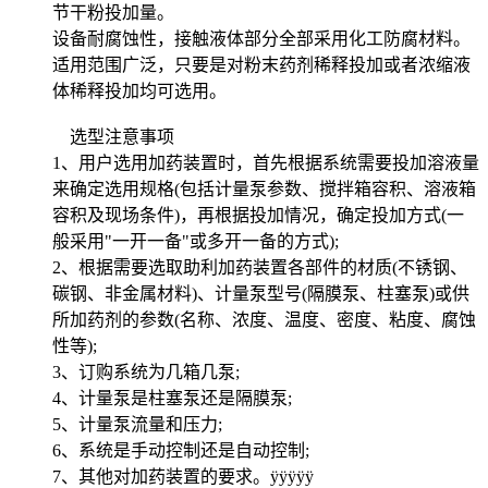
节干粉投加量。
设备耐腐蚀性，接触液体部分全部采用化工防腐材料。
适用范围广泛，只要是对粉末药剂稀释投加或者浓缩液
体稀释投加均可选用。
选型注意事项
1、用户选用加药装置时，首先根据系统需要投加溶液量
来确定选用规格(包括计量泵参数、搅拌箱容积、溶液箱
容积及现场条件)，再根据投加情况，确定投加方式(一
般采用"一开一备"或多开一备的方式);
2、根据需要选取助利加药装置各部件的材质(不锈钢、
碳钢、非金属材料)、计量泵型号(隔膜泵、柱塞泵)或供
所加药剂的参数(名称、浓度、温度、密度、粘度、腐蚀
性等);
3、订购系统为几箱几泵;
4、计量泵是柱塞泵还是隔膜泵;
5、计量泵流量和压力;
6、系统是手动控制还是自动控制;
7、其他对加药装置的要求。ÿÿÿÿÿ