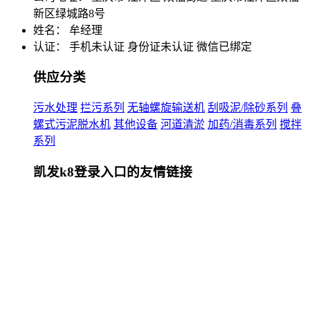
新区绿城路8号
姓名： 牟经理
认证：
手机未认证
身份证未认证
微信已绑定
供应分类
污水处理
拦污系列
无轴螺旋输送机
刮吸泥/除砂系列
叠
螺式污泥脱水机
其他设备
河道清淤
加药/消毒系列
搅拌
系列
凯发k8登录入口的友情链接