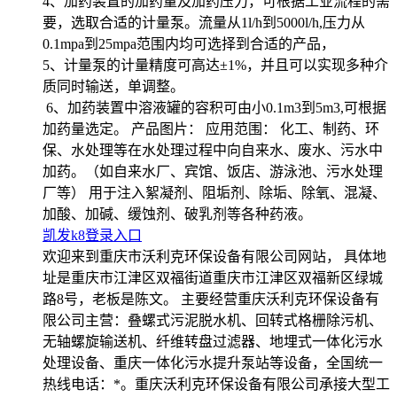
4、加药装置的加药量及加药压力，可根据工业流程的需
要，选取合适的计量泵。流量从1l/h到5000l/h,压力从
0.1mpa到25mpa范围内均可选择到合适的产品，
5、计量泵的计量精度可高达±1%，并且可以实现多种介
质同时输送，单调整。
6、加药装置中溶液罐的容积可由小0.1m3到5m3,可根据
加药量选定。 产品图片： 应用范围： 化工、制药、环
保、水处理等在水处理过程中向自来水、废水、污水中
加药。（如自来水厂、宾馆、饭店、游泳池、污水处理
厂等） 用于注入絮凝剂、阻垢剂、除垢、除氧、混凝、
加酸、加碱、缓蚀剂、破乳剂等各种药液。
凯发k8登录入口
欢迎来到重庆市沃利克环保设备有限公司网站， 具体地
址是重庆市江津区双福街道重庆市江津区双福新区绿城
路8号，老板是陈文。 主要经营重庆沃利克环保设备有
限公司主营：叠螺式污泥脱水机、回转式格栅除污机、
无轴螺旋输送机、纤维转盘过滤器、地埋式一体化污水
处理设备、重庆一体化污水提升泵站等设备，全国统一
热线电话：*。重庆沃利克环保设备有限公司承接大型工