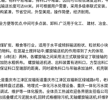
轴，物料不易堵塞，排料口不堵塞，因而可以较低速度运转，平稳
机输送长度可达60米。并可根据用户需要，采用多级串联式安装
构紧凑，节省空间，外型美观，操作简便，经济耐用。
方便等优点,中间可多点装、卸料.广泛用于化工、 建材、冶金、粮食
煤矿炭、粮食等行业，适用于水平或倾斜输送粉状、粒状和小块
易结块的物料。在混凝土搅拌站中,螺旋输送机的作用得到
旋（d制法）两种。各螺旋轴之间采用法兰式联接保证了联接轴的
加防水粗帆布。 螺旋输送机进、出料装置有进料口，方型出料
保证料口至端部的距离，同时避免料口与吊轴承加油杯、机壳联
址是重庆市江津区双福街道重庆市江津区双福新区绿城路8号，老
维转盘过滤器、地埋式一体化污水处理设备、重庆一体化污水提
调试、维护等一体化服务。全体员工热诚欢迎各界朋友莅临公司
备、材料，包括叠螺式污泥脱水机,回转式格栅除污机,无轴螺旋输送机,