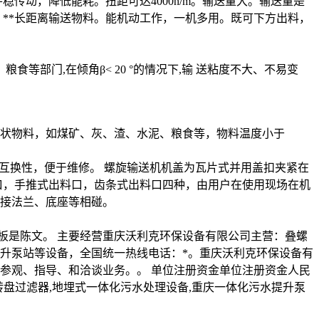
传动，降低能耗。扭距可达4000n/m。输送量大。输送量是
，**长距离输送物料。能机动工作，一机多用。既可下方出料，
等部门,在倾角β< 20 °的情况下,输 送粘度不大、不易变
状物料，如煤矿、灰、渣、水泥、粮食等，物料温度小于
了大的体现.
互换性，便于维修。 螺旋输送机机盖为瓦片式并用盖扣夹紧在
口，手推式出料口，齿条式出料口四种，由用户在使用现场在机
接法兰、底座等相碰。
板是陈文。 主要经营重庆沃利克环保设备有限公司主营：叠螺
升泵站等设备，全国统一热线电话：*。重庆沃利克环保设备有
参观、指导、和洽谈业务。。 单位注册资金单位注册资金人民
纤维转盘过滤器,地埋式一体化污水处理设备,重庆一体化污水提升泵