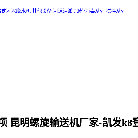
螺式污泥脱水机
其他设备
河道清淤
加药/消毒系列
搅拌系列
项 昆明螺旋输送机厂家-凯发k8