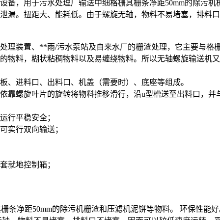
设备，用于污水处理厂输送中细格栅其栅条净距50mm的除污
泄漏。扭距大、能耗低。由于螺旋无轴，物料不易堵塞，排料口
处理装置、**雨/污水泵站及自来水厂的栅渣处理，它主要与格
的物料，糊状粘稠物料以及易缠绕物料。所以无轴螺旋输送机又
板、进料口、出料口、机盖（需要时）、底座等组成。
依靠螺旋叶片的旋转将物料推移滑行，沿u型槽送至出料口，并
运行平稳安全；
可实行双向输送；
；
套就地控制箱；
其栅条净距50mm的除污机栅渣和压滤机泥饼等物料。 环保性