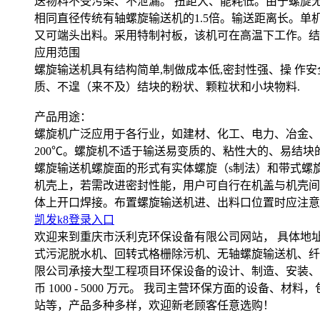
送物料不受污染、不泄漏。 扭距大、能耗低。由于螺旋无
相同直径传统有轴螺旋输送机的1.5倍。输送距离长。单
又可端头出料。采用特制衬板，该机可在高温下工作。结
应用范围
螺旋输送机具有结构简单,制做成本低,密封性强、操 作安全
质、不遑（来不及）结块的粉状、颗粒状和小块物料.
产品用途：
螺旋机广泛应用于各行业，如建材、化工、电力、冶金、
200℃。螺旋机不适于输送易变质的、粘性大的、
螺旋输送机螺旋面的形式有实体螺旋（s制法）和带式螺
机壳上，若需改进密封性能，用户可自行在机盖与机壳间
体上开口焊接。布置螺旋输送机进、出料口位置时应注意
凯发k8登录入口
欢迎来到重庆市沃利克环保设备有限公司网站， 具体地
式污泥脱水机、回转式格栅除污机、无轴螺旋输送机、纤
限公司承接大型工程项目环保设备的设计、制造、安装、
币 1000 - 5000 万元。 我司主营环保方面的设
站等，产品多种多样，欢迎新老顾客任意选购！