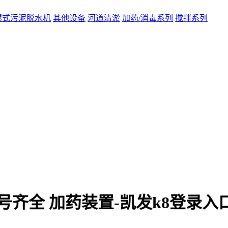
螺式污泥脱水机
其他设备
河道清淤
加药/消毒系列
搅拌系列
号齐全 加药装置-凯发k8登录入