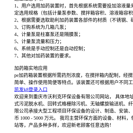
1、用户选用加药装置时，首先根据系统需要投加溶液量
定选用规格（包括计量泵参数、搅拌箱容积、溶液箱容积
2、根据需要选取助利加药装置各部件的材质（不锈钢、
3、订购系统为几箱几泵；
4、计量泵是柱塞泵还是隔膜泵；
5、计量泵流量和压力；
6、系统是手动控制还是自动控制；
7、其他对加药装置的要求。
加药箱实地应用
pe加药箱装置根据所需药剂浓度，在搅拌箱内配制，经
简单、操作使用简便等特点。该装置还可根据用户不同工
凯发k8登录入口
欢迎来到重庆市沃利克环保设备有限公司网站， 具体地
式污泥脱水机、回转式格栅除污机、无轴螺旋输送机、纤
限公司承接大型工程项目环保设备的设计、制造、安装、
币 1000 - 5000 万元。 我司主营环保方面的设
站等，产品多种多样，欢迎新老顾客任意选购！