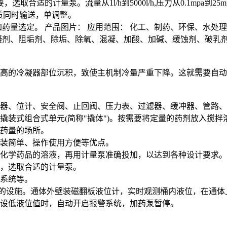
合适的计量泵。流量从1l/h到5000l/h,压力从0.1mpa到2
质同时输送，单调整。
根据加药量选定。 产品图片： 应用范围： 化工、制药、环保、
凝剂、阻垢剂、除垢、除氧、混凝、加酸、加碱、缓蚀剂、破乳
高的冷凝器部位沉积，致使主机制冷量严重下降。这就需要自动
器、位计、安全阀、止回阀、压力表、过滤器、缓冲器、管路、
撬装式组合式单元(简称"撬体")。按需要将定量的药剂放入搅
药量的场所。
稳、安装简单、操作使用方便等优点。
体的化学药品的溶液，再用计量泵准确投加，以达到各种设计
的需要，选取合适的计量泵。
、加药系统、动力控制系统等。
需的设施。通体外壁装磁翻板液位计，实时观测桶内液位，在通
设低液位值时，自动开启报警系统，加药泵暂停。