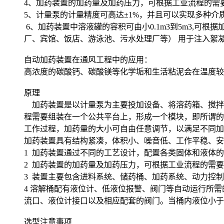
4、加药装置的加药量及加药压力，可根据工业流程的需要，选取
5、计量泵的计量精度可高达±1%，并且可以实现多种介
6、加药装置中溶液罐的容积可由小0.1m3到5m3,可
厂、宾馆、饭店、游泳池、污水处理厂等） 用于注入絮
自动加药装置在通风工程中的应用：
高浓度的碳酸钙、碳酸镁等化学垢和生活粘泥会在温度较
原理
加药装置是以计量泵为主要投加设备、将溶药箱、搅拌
程需要组装在一个公共平台上，形成一个模块，即所谓的
工作过程，加药量的大小可自由任意调节，以满足不同加
加药装置具有结构紧凑，体积小、噪音低、工作平
1 加药装置通过不同的工艺设计，配置各类固体和液
2 加药装置的加药量及加药压力，可根据工业流程
3 装置主要包含进料系统、储药桶
4 溶解桶配有液位计、低液位报警、阀门等自动运行所
流口、液位计接口以及相应配套的阀门。当桶内液位小于
选型注意事项