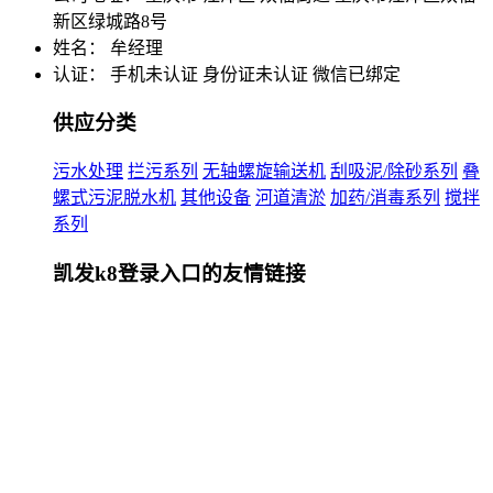
新区绿城路8号
姓名： 牟经理
认证：
手机未认证
身份证未认证
微信已绑定
供应分类
污水处理
拦污系列
无轴螺旋输送机
刮吸泥/除砂系列
叠
螺式污泥脱水机
其他设备
河道清淤
加药/消毒系列
搅拌
系列
凯发k8登录入口的友情链接