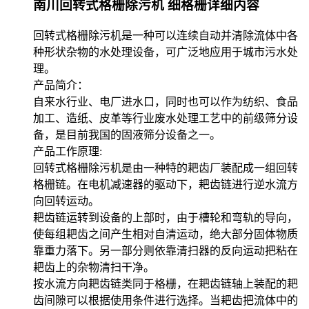
南川回转式格栅除污机 细格栅详细内容
回转式格栅除污机是一种可以连续自动并清除流体中各
种形状杂物的水处理设备，可广泛地应用于城市污水处
理。
产品简介：
自来水行业、电厂进水口，同时也可以作为纺织、食品
加工、造纸、皮革等行业废水处理工艺中的前级筛分设
备，是目前我国的固液筛分设备之一。
产品工作原理:
回转式格栅除污机是由一种特的耙齿厂装配成一组回转
格栅链。在电机减速器的驱动下，耙齿链进行逆水流方
向回转运动。
耙齿链运转到设备的上部时，由于槽轮和弯轨的导向，
使每组耙齿之间产生相对自清运动，绝大部分固体物质
靠重力落下。另一部分则依靠清扫器的反向运动把粘在
耙齿上的杂物清扫干净。
按水流方向耙齿链类同于格栅，在耙齿链轴上装配的耙
齿间隙可以根据使用条件进行选择。当耙齿把流体中的