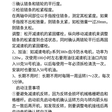
①确认链条和链轮的平行度。
②检验链条的松紧程度。
在两轴中间部位以手指按住链条，测定其松紧度。如果
手指按不出松弛量，则链条太紧，如松弛量**过20mm，
则链条太松。
调整：松开减速机的紧固螺栓，纵向移动减速机来调整
链条的松紧度到合适状态，同时确认两链轮平行后再固
定减速机的紧固螺栓。
2、加油：如减速电机y系列380v自冷防水电机，功率为
120w，次使用100小时左右要用油往减速机注油口内加
入10克50号机油，以后每使用一年必须拆检清洗一次，
安装时也要加入50号机油。
3、长期不用时：长期不用时每隔一周运转1～2次，每次
5分钟。
启动注意事项
①要避免减速机反转，因为反转会损坏机械格栅耙齿和
格栅杆。启动前先启动电机确认运转方向与转向箭头标
志一致后再开机，如发现反转，则要调整电机接线后再
启动电机确认转向正确。