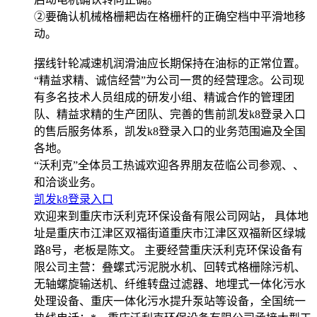
②要确认机械格栅耙齿在格栅杆的正确空档中平滑地移
动。
摆线针轮减速机润滑油应长期保持在油标的正常位置。
“精益求精、诚信经营”为公司一贯的经营理念。公司现
有多名技术人员组成的研发小组、精诚合作的管理团
队、精益求精的生产团队、完善的售前凯发k8登录入口
的售后服务体系，凯发k8登录入口的业务范围遍及全国
各地。
“沃利克”全体员工热诚欢迎各界朋友莅临公司参观、、
和洽谈业务。
凯发k8登录入口
欢迎来到重庆市沃利克环保设备有限公司网站， 具体地
址是重庆市江津区双福街道重庆市江津区双福新区绿城
路8号，老板是陈文。 主要经营重庆沃利克环保设备有
限公司主营：叠螺式污泥脱水机、回转式格栅除污机、
无轴螺旋输送机、纤维转盘过滤器、地埋式一体化污水
处理设备、重庆一体化污水提升泵站等设备，全国统一