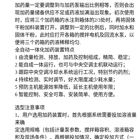
加药量一定要调整到与加药泵输出比例相等，否则会出
现加药量储备供应不足或药液加满溢出现象。初次使用
时，应将三个加药箱的水注到箱体的2/3处时，再将固体
干粉加料装置打开，调整到一定的比例后，同时加水和
固体干粉，此时应打开各箱的搅拌电机及回流水泵，以
便将三个药箱的药液稀释均匀.
全自动一体化加药装置特点
1 由流量检测、排放、加药及控制组成，精简、稳定；
2 能自成一体运行，也可与中央空调主机联动运行；
3 跟踪中央空调冷却水系统运行工况，特别节约药剂；
4 持续检测、实时调节，好大限度减少耗水量；
5 预防主机能源效率降低，延长主机使用年限；
6 智能控制、安全可靠、安装简单、使用方便。
选型注意事项
1、用户选用加药装置时，首先根据系统需要投加溶液量
来确
定选用规格（包括计量泵参数、搅拌箱容积、溶液箱容
积及现场条件），再根据投加情况，确定投加方式（一