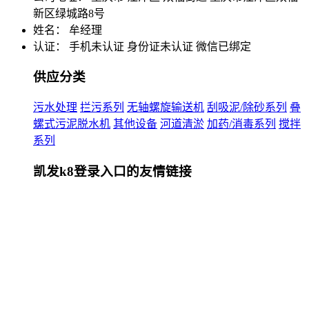
新区绿城路8号
姓名： 牟经理
认证：
手机未认证
身份证未认证
微信已绑定
供应分类
污水处理
拦污系列
无轴螺旋输送机
刮吸泥/除砂系列
叠
螺式污泥脱水机
其他设备
河道清淤
加药/消毒系列
搅拌
系列
凯发k8登录入口的友情链接