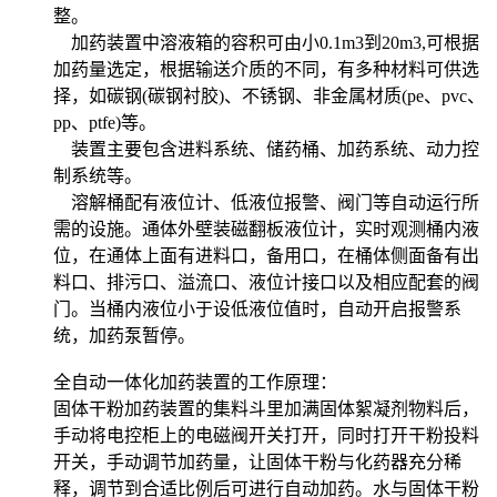
整。
加药装置中溶液箱的容积可由小0.1m3到20m3,可根据
加药量选定，根据输送介质的不同，有多种材料可供选
择，如碳钢(碳钢衬胶)、不锈钢、非金属材质(pe、pvc、
pp、ptfe)等。
装置主要包含进料系统、储药桶、加药系统、动力控
制系统等。
溶解桶配有液位计、低液位报警、阀门等自动运行所
需的设施。通体外壁装磁翻板液位计，实时观测桶内液
位，在通体上面有进料口，备用口，在桶体侧面备有出
料口、排污口、溢流口、液位计接口以及相应配套的阀
门。当桶内液位小于设低液位值时，自动开启报警系
统，加药泵暂停。
全自动一体化加药装置的工作原理：
固体干粉加药装置的集料斗里加满固体絮凝剂物料后，
手动将电控柜上的电磁阀开关打开，同时打开干粉投料
开关，手动调节加药量，让固体干粉与化药器充分稀
释，调节到合适比例后可进行自动加药。水与固体干粉