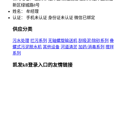
新区绿城路8号
姓名： 牟经理
认证：
手机未认证
身份证未认证
微信已绑定
供应分类
污水处理
拦污系列
无轴螺旋输送机
刮吸泥/除砂系列
叠
螺式污泥脱水机
其他设备
河道清淤
加药/消毒系列
搅拌
系列
凯发k8登录入口的友情链接