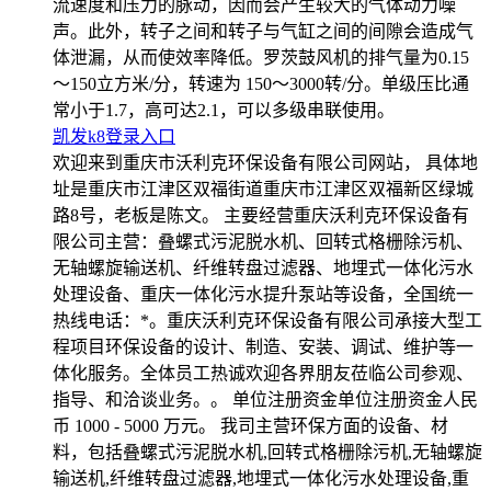
流速度和压力的脉动，因而会产生较大的气体动力噪
声。此外，转子之间和转子与气缸之间的间隙会造成气
体泄漏，从而使效率降低。罗茨鼓风机的排气量为0.15
～150立方米/分，转速为 150～3000转/分。单级压比通
常小于1.7，高可达2.1，可以多级串联使用。
凯发k8登录入口
欢迎来到重庆市沃利克环保设备有限公司网站， 具体地
址是重庆市江津区双福街道重庆市江津区双福新区绿城
路8号，老板是陈文。 主要经营重庆沃利克环保设备有
限公司主营：叠螺式污泥脱水机、回转式格栅除污机、
无轴螺旋输送机、纤维转盘过滤器、地埋式一体化污水
处理设备、重庆一体化污水提升泵站等设备，全国统一
热线电话：*。重庆沃利克环保设备有限公司承接大型工
程项目环保设备的设计、制造、安装、调试、维护等一
体化服务。全体员工热诚欢迎各界朋友莅临公司参观、
指导、和洽谈业务。。 单位注册资金单位注册资金人民
币 1000 - 5000 万元。 我司主营环保方面的设备、材
料，包括叠螺式污泥脱水机,回转式格栅除污机,无轴螺旋
输送机,纤维转盘过滤器,地埋式一体化污水处理设备,重