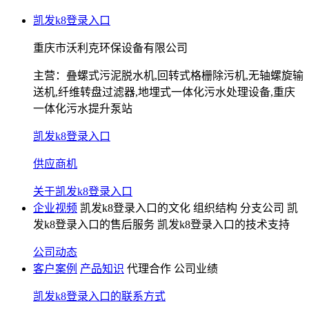
凯发k8登录入口
重庆市沃利克环保设备有限公司
主营：
叠螺式污泥脱水机,回转式格栅除污机,无轴螺旋输
送机,纤维转盘过滤器,地埋式一体化污水处理设备,重庆
一体化污水提升泵站
凯发k8登录入口
供应商机
关于凯发k8登录入口
企业视频
凯发k8登录入口的文化
组织结构
分支公司
凯
发k8登录入口的售后服务
凯发k8登录入口的技术支持
公司动态
客户案例
产品知识
代理合作
公司业绩
凯发k8登录入口的联系方式