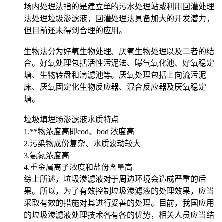
场内处理法指的是建立单的污水处理站或利用回灌处理
法处理垃圾渗滤液，回灌处理法具备加大的开发潜力，
但目前还未得到合理的应用。
生物法分为好氧生物处理、厌氧生物处理以及二者的结
合。好氧处理包括活性污泥法、曝气氧化池、好氧稳定
塘、生物转盘和滴滤池等。厌氧处理包括上向流污泥
床、厌氧固定化生物反应器、混合反应器及厌氧稳定
塘。
垃圾填埋场渗滤液水质特点
1.**物浓度高即cod、bod 浓度高
2.污染物成份复杂、水质波动较大
3.氨氮浓度高
4.重金属离子浓度和盐份含量高
综上所述，垃圾渗滤液对于周边环境会造成严重的后
果。所以，为了有效控制垃圾渗滤液的处理效果，应当
采取有效的措施对其进行妥善的处理。目前，我国应用
的垃圾渗滤液处理技术各有各的优势，相关人员应当结