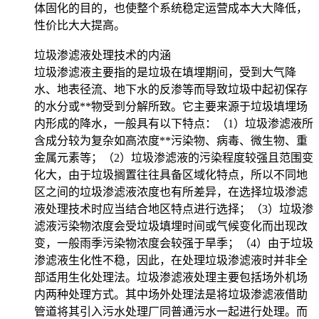
体固化的目的，也使整个系统稳定运营成本大大降低，
性价比大大提高。
垃圾渗滤液处理技术的内涵
垃圾渗滤液主要指的是垃圾在填埋期间，受到大气降
水、地表径流、地下水的反渗等而导致垃圾中起初保存
的水分或**物受到分解所致。它主要来源于垃圾填埋场
内形成的降水，一般具有以下特点：（1）垃圾渗滤液所
含成分较为复杂如高浓度**污染物、病毒、微生物、重
金属元素等；（2）垃圾渗滤液的污染程度较强且范围变
化大，由于垃圾搁置往往具备区域化特点，所以不同地
区之间的垃圾渗滤液浓度也有所差异，在选择垃圾渗滤
液处理技术时应当结合地区特点进行选择；（3）垃圾渗
滤液污染物浓度会受垃圾填埋时间或气候变化而出现改
变，一般雨季污染物浓度会较强于旱季；（4）由于垃圾
渗滤液生化性不稳，因此，在处理垃圾渗滤液时并非全
部适用生化处理法。垃圾渗滤液处理主要包括场外机场
内两种处理方式。其中场外处理法是将垃圾渗滤液借助
管道将其引入污水处理厂同普通污水一起进行处理。而