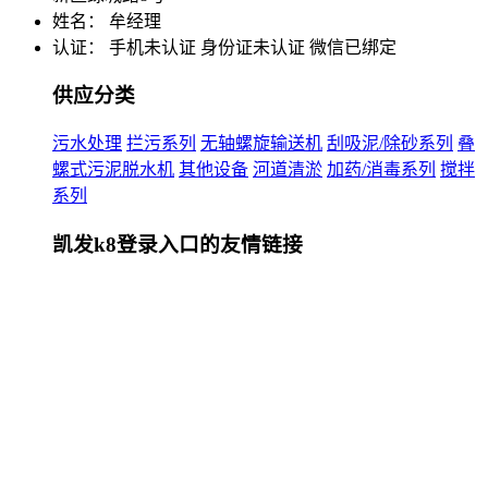
姓名： 牟经理
认证：
手机未认证
身份证未认证
微信已绑定
供应分类
污水处理
拦污系列
无轴螺旋输送机
刮吸泥/除砂系列
叠
螺式污泥脱水机
其他设备
河道清淤
加药/消毒系列
搅拌
系列
凯发k8登录入口的友情链接