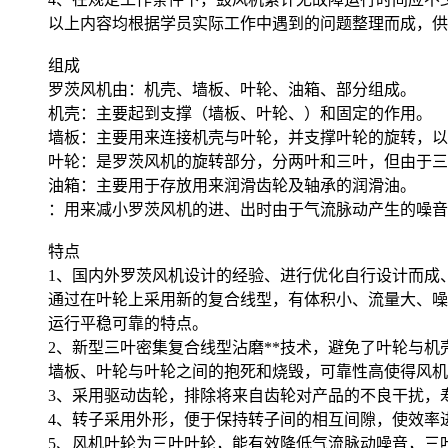
以上内容均根据学员实际工作中遇到的问题整理而成，供
组成
罗茨风机由：机壳、墙板、叶轮、油箱、部分组成。
机壳：主要起到支撑（墙板、叶轮、）和固定的作用。
墙板：主要用来连接机壳与叶轮，并支撑叶轮的旋转，以
叶轮：是罗茨风机的旋转部分，分两叶和三叶，但由于三
油箱：主要用于存放用来润滑齿轮及轴承的润滑油。
：用来减小罗茨风机的进、出时由于气流脉动产生的噪音
特点
1、国内外罗茨风机设计的经验、进行优化自行设计而成
通过在叶轮上采用新的复合线型，有体积小、流量大、噪
运行平稳可靠的特点。
2、新型三叶密集复合线型沾磨**技术，避免了叶轮与机
墙板、叶轮与叶轮之间的抱死和烧毁，可靠性高使得风机
3、采用驱动齿轮，排除将来自齿轮对产品的不良干扰，
4、转子采用外形，便于保持转子间的相互间隙，使效率
5、风机叶轮为三叶叶轮，能有效降低气流脉动噪音，三