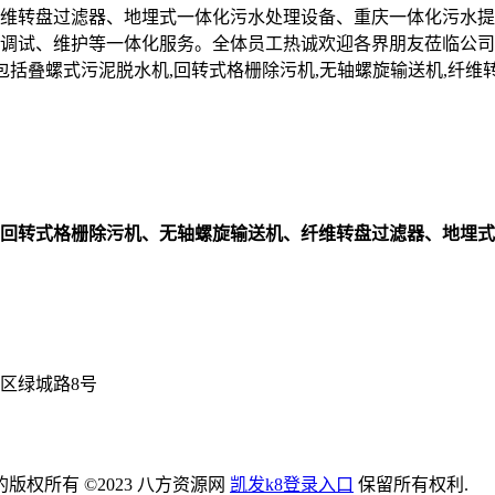
维转盘过滤器、地埋式一体化污水处理设备、重庆一体化污水提
调试、维护等一体化服务。全体员工热诚欢迎各界朋友莅临公司
备、材料，包括叠螺式污泥脱水机,回转式格栅除污机,无轴螺旋输送机,
回转式格栅除污机、无轴螺旋输送机、纤维转盘过滤器、地埋式一
新区绿城路8号
版权所有 ©2023 八方资源网
凯发k8登录入口
保留所有权利.