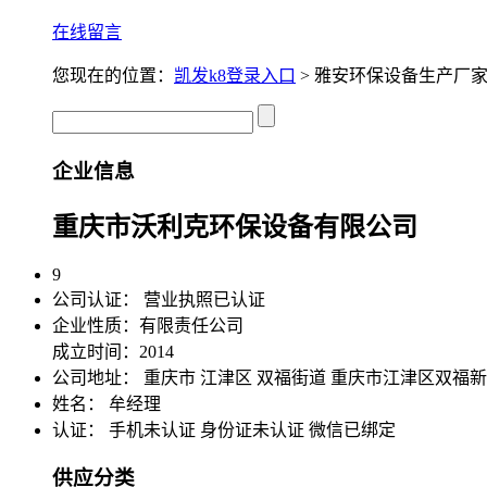
在线留言
您现在的位置：
凯发k8登录入口
> 雅安环保设备生产厂
企业信息
重庆市沃利克环保设备有限公司
9
公司认证：
营业执照已认证
企业性质：有限责任公司
成立时间：2014
公司地址：
重庆市 江津区 双福街道 重庆市江津区双福
姓名： 牟经理
认证：
手机未认证
身份证未认证
微信已绑定
供应分类