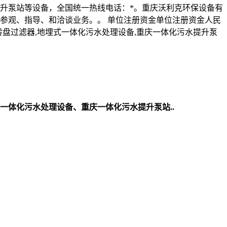
升泵站等设备，全国统一热线电话：*。重庆沃利克环保设备有
参观、指导、和洽谈业务。。 单位注册资金单位注册资金人民
纤维转盘过滤器,地埋式一体化污水处理设备,重庆一体化污水提升泵
体化污水处理设备、重庆一体化污水提升泵站..