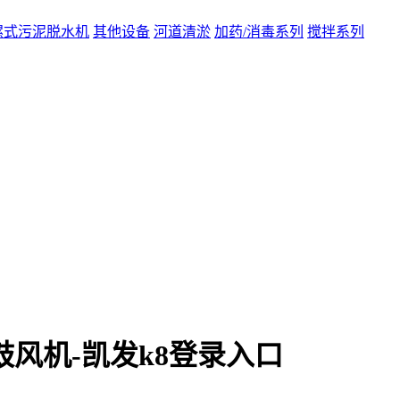
螺式污泥脱水机
其他设备
河道清淤
加药/消毒系列
搅拌系列
风机-凯发k8登录入口