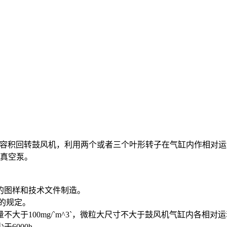
er，系属容积回转鼓风机，利用两个或者三个叶形转子在气缸内作
真空泵。
的图样和技术文件制造。
1的规定。
量不大于100mg/`m^3`，微粒大尺寸不大于鼓风机气缸内各
6000h。