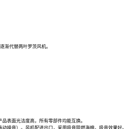
逐渐代替两叶罗茨风机。
产品表面光洁度高，所有零部件均能互换。
脉动噪音）。风机配进出口，采用吸音阻燃海棉，吸音效果好。