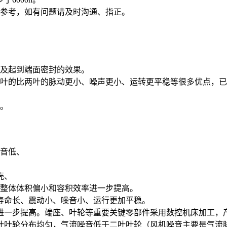
参考，如有问题请及时沟通、指正。
及起到端面密封的效果。
叶的比两叶的脉动更小、噪声更小、运转更平稳等很多优点，已
。
、
音低、
壳、
整体体积偏小和容积效率进一步提高。
寿命长、震动小、噪音小、运行更加平稳。
进一步提高。端座、叶轮等重要关键零部件采用数控机床加工，
叶叶轮分布均匀，气流噪音低于二叶叶轮（风机噪音主要是气流