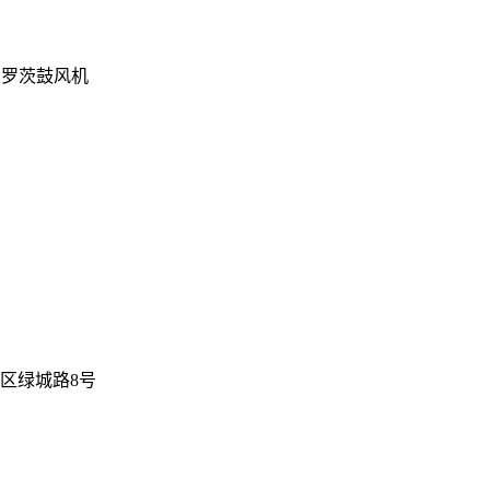
家罗茨鼓风机
新区绿城路8号