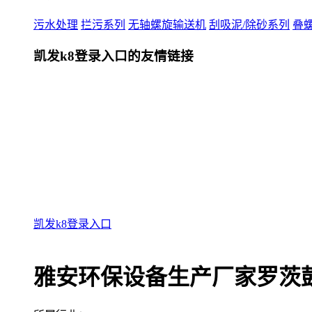
污水处理
拦污系列
无轴螺旋输送机
刮吸泥/除砂系列
叠
凯发k8登录入口的友情链接
凯发k8登录入口
雅安环保设备生产厂家罗茨鼓