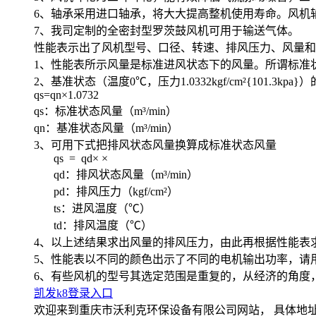
6、轴承采用进口轴承，将大大提高整机使用寿命。风机轴承
7、我司定制的全密封型罗茨鼓风机可用于输送气体。
性能表示出了风机型号、口径、转速、排风压力、风量和
1、性能表所示风量是标准进风状态下的风量。所谓标准状态，就是温
2、基准状态（温度0℃，压力1.0332kgf/cm²{101
qs=qn×1.0732
qs：标准状态风量（m³/min）
qn：基准状态风量（m³/min）
3、可用下式把排风状态风量换算成标准状态风量
qs = qd× ×
qd：排风状态风量（m³/min）
pd：排风压力（kgf/cm²）
ts：进风温度（℃）
td：排风温度（℃）
4、以上述结果求出风量的排风压力，由此再根据性能表
5、性能表以不同的颜色出示了不同的电机输出功率，请
6、有些风机的型号其选定范围是重复的，从经济的角度
凯发k8登录入口
欢迎来到重庆市沃利克环保设备有限公司网站， 具体地