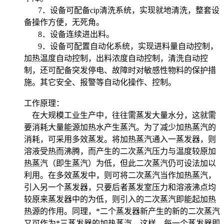
7．设备可配备cip清洗系统，实现就地清洗，整套设
备操作方便，无死角。
8．设备连续进出料。
9．设备可配置自动化系统，实现进料量自动控制，
加热温度自动控制，出料浓度自动控制，清洗自动控
制，还可配备突发停电、故障时对敏感性物料的保护措
施。其它安全、报警等自动化操作、控制。
工作原理：
在大规模工业生产中，往往需蒸发大量水分，这就需
要消耗大量能源加热水产生蒸汽。为了减少加热蒸汽的
消耗，可采用多效蒸发。将加热蒸汽通入一蒸发器，则
溶液受热而沸腾，而产生的二次蒸汽压力与温度较原加
热蒸汽（即生蒸汽）为低，但此二次蒸汽仍可设法加以
利用。在多效蒸发中，则可将二次蒸汽当作加热蒸汽，
引入另一个蒸发器，只要后者蒸发室压力和溶液沸点均
较原来蒸发器中的为低，则引入的二次蒸汽即能起加热
热源的作用。同理，*二个蒸发器新产生的新的二次蒸汽
又可作为*三蒸发器的加热蒸汽。这样，每一个蒸发器即