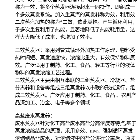
称为一效，将多个蒸发器连接起来一同操作，即组成一
个多效蒸发系统。加入生蒸汽的蒸发器称为效，利用效
二次蒸汽加热的称为*二效，依此类推。产生循环利用，
于多次重复利用了热能，显著地降低了热能耗用量，这
样大大降低了成本，也增加了效率。
三效蒸发器：采用列管式循环外加热工作原理，物料受
热时间短、蒸发速度快，浓缩比重大，有效保持物料原
效。广泛适用于制药、化工、食品、轻工等行业的液体
物料的蒸发浓缩工艺过程。
三效蒸发器主要由相互串联的三组蒸发器、冷凝器、盐
分离器和设备等组成三组蒸发器以串联的形式运行，组
成三效蒸发器。广泛应用于制药、化工、食品 、农副产
品深加工、冶金、电子等多个领域
高盐废水蒸发器：
废水蒸发器针对化工高盐废水高盐分高浓度等特点,基于
蒸发浓缩结晶的原理，采用多效、mvr、强制循环蒸发
浓缩结晶**废水，对浓缩液中的盐分进行分离后，通过