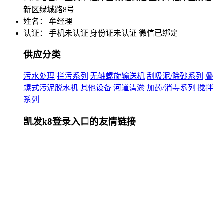
新区绿城路8号
姓名： 牟经理
认证：
手机未认证
身份证未认证
微信已绑定
供应分类
污水处理
拦污系列
无轴螺旋输送机
刮吸泥/除砂系列
叠
螺式污泥脱水机
其他设备
河道清淤
加药/消毒系列
搅拌
系列
凯发k8登录入口的友情链接