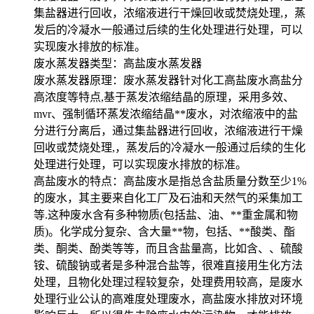
集盐器进行回收，浓缩液进行干燥回收或焚烧处理,，蒸
发后的冷凝水一般通过后续的生化处理进行处理，可以
实现废水排放的标准。
废水蒸发器类型：高盐废水蒸发器
废水蒸发器原理：废水蒸发器针对化工高盐废水高盐分
高浓度等特点,基于蒸发浓缩结晶的原理，采用多效、
mvr、强制循环蒸发浓缩结晶**废水，对浓缩液中的盐
分进行分离后，通过集盐器进行回收，浓缩液进行干燥
回收或焚烧处理,，蒸发后的冷凝水一般通过后续的生化
处理进行处理，可以实现废水排放的标准。
高盐废水的特点：高盐废水是指总含盐质量分数至少1%
的废水，其主要来自化工厂及石油和天然气的采集加工
等.这种废水含有多种物质(包括盐、油、**重金属和物
质)。化学成分复杂、含大量**物，包括、**酸类、酯
类、酮类、酚类等等，而且含盐量高，比如含、、硫酸
铵、硫酸钠或者是多种混合盐等，很难直接用生化方法
处理，且物化处理过程较复杂，处理费用较高，是废水
处理行业公认的高难度处理废水，高盐废水排放对环境