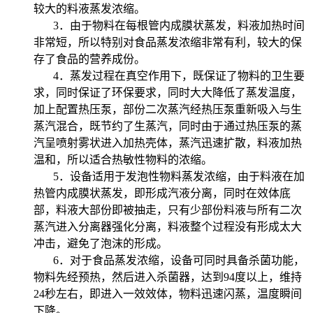
较大的料液蒸发浓缩。
3．由于物料在每根管内成膜状蒸发，料液加热时间
非常短，所以特别对食品蒸发浓缩非常有利，较大的保
存了食品的营养成份。
4．蒸发过程在真空作用下，既保证了物料的卫生要
求，同时保证了环保要求，同时大大降低了蒸发温度，
加上配置热压泵，部份二次蒸汽经热压泵重新吸入与生
蒸汽混合，既节约了生蒸汽，同时由于通过热压泵的蒸
汽呈喷射雾状进入加热壳体，蒸汽迅速扩散，料液加热
温和，所以适合热敏性物料的浓缩。
5．设备适用于发泡性物料蒸发浓缩，由于料液在加
热管内成膜状蒸发，即形成汽液分离，同时在效体底
部，料液大部份即被抽走，只有少部份料液与所有二次
蒸汽进入分离器强化分离，料液整个过程没有形成太大
冲击，避免了泡沫的形成。
6．对于食品蒸发浓缩，设备可同时具备杀菌功能，
物料先经预热，然后进入杀菌器，达到94度以上，维持
24秒左右，即进入一效效体，物料迅速闪蒸，温度瞬间
下降。