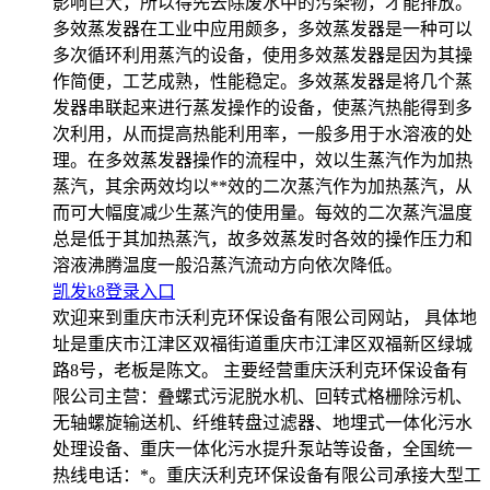
影响巨大，所以得先去除废水中的污染物，才能排放。
多效蒸发器在工业中应用颇多，多效蒸发器是一种可以
多次循环利用蒸汽的设备，使用多效蒸发器是因为其操
作简便，工艺成熟，性能稳定。多效蒸发器是将几个蒸
发器串联起来进行蒸发操作的设备，使蒸汽热能得到多
次利用，从而提高热能利用率，一般多用于水溶液的处
理。在多效蒸发器操作的流程中，效以生蒸汽作为加热
蒸汽，其余两效均以**效的二次蒸汽作为加热蒸汽，从
而可大幅度减少生蒸汽的使用量。每效的二次蒸汽温度
总是低于其加热蒸汽，故多效蒸发时各效的操作压力和
溶液沸腾温度一般沿蒸汽流动方向依次降低。
凯发k8登录入口
欢迎来到重庆市沃利克环保设备有限公司网站， 具体地
址是重庆市江津区双福街道重庆市江津区双福新区绿城
路8号，老板是陈文。 主要经营重庆沃利克环保设备有
限公司主营：叠螺式污泥脱水机、回转式格栅除污机、
无轴螺旋输送机、纤维转盘过滤器、地埋式一体化污水
处理设备、重庆一体化污水提升泵站等设备，全国统一
热线电话：*。重庆沃利克环保设备有限公司承接大型工