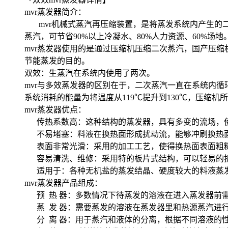
mvr蒸发器简介：
mvr机械式蒸汽再压缩装置，是将蒸发系统内产生的二
蒸汽，可节省90%以上冷凝水、80%人力资源、60%场地
mvr蒸发器使用的是通过压缩机压缩二次蒸汽，国产压缩
节能蒸发的目的。
双效：生蒸汽在系统内使用了两次。
mvr与多效蒸发器的区别在于，二次蒸汽一直在系统内
系统消耗的能量为将温度从119℃提升到130℃，压缩机
mvr蒸发器优点：
传热系数高：这种结构的蒸发器，具有多变的流场，使得
不易堵塞：料液在换热面形成扰动流，能够冲刷换热面
表面非常光滑：采用的加工工艺，使得换热面表面粗糙度
容易清洗、维修：采用特的板片式结构，可以轻易的拆
适用于：各种无机盐的蒸发结晶、硬度较大的料液蒸发
mvr蒸发器产品组成：
预 热 器：多数情况下待蒸发的溶液在进入蒸发器前
蒸 发 器：需要蒸发的溶液在蒸发器里和热源蒸汽进
分 离 器：用于蒸汽和液体的分离，根据不同溶液的