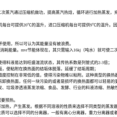
次蒸汽通过压缩机做功，提高蒸汽热焓，循环进行加热蒸发，充
。
机每台可提供20℃的温升，进口压缩机每台可提供9℃的温升。
循环使用，所以可认为其能量没有被浪费。
所消耗能量。mvr节能体现在，其只需输入16kj（吨水）就可使
料液易达到旺盛湍流状态，其传热系数是列管式的2-3倍；
，使粘附在换热面的结垢体脱落，延缓了结垢周期；
控制在非常低的值，使得污染物难以粘附。这种类型的换热器结
卸换热面，任何一块污染的或者是损坏的换热面都可以轻易的
、垃圾渗透液蒸发浓缩、食品、发酵、行业的料液浓缩、热敏
需要预热。
行加热，产生蒸发。根据不同溶液的性质来选择不同类型的蒸发
性质可以选择不同的分离器，一般有离心分离器，重力分离器或