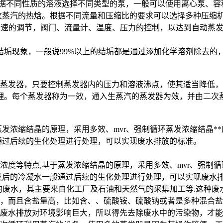
据不同性质的溶液选择不同类型的泵，一般可以使用离心泵、容
次蒸汽的热焓。根据不同流量和压缩比的要求可以选择多种压缩
转速的调节，阀门、流量计、温度、压力的控制，以达到自动蒸
现象，一般说99%以上的结垢都是通过添加化学溶剂除去的，一
蒸发器，只要控制蒸发器内的压力和溶液沸点，使其适当降低，
理。每个蒸发器称为一效，通入生蒸汽的蒸发器为效，并由二次蒸
蒸发浓缩结晶的原理，采用多效、mvr、强制循环蒸发浓缩结晶*
通过后续的生化处理进行处理，可以实现废水排放的标准。
浓度等特点,基于蒸发浓缩结晶的原理，采用多效、mvr、强制循
发后的冷凝水一般通过后续的生化处理进行处理，可以实现废水
废水，其主要来自化工厂及石油和天然气的采集加工等.这种废水
等等，而且含盐量高，比如含、、硫酸铵、硫酸钠或者是多种混合
废水排放对环境影响巨大，所以得先去除废水中的污染物，才能