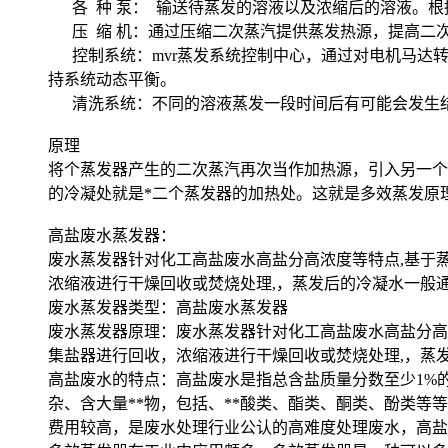
各 种 泵： 输送待蒸发的溶液以及浓缩后的溶液。根
压 缩 机：通过压缩二次蒸汽提供蒸发热源，提高二
控制系统：mvr蒸发系统控制中心，通过对电机马达
持系统动态平衡。
清洗系统：不同的溶液蒸发一段时间后有可能会发生结垢
原理
将个蒸发器产生的二次蒸汽再次当作加热源，引入另一个
的冷凝处就是*二个蒸发器的加热处。这就是多效蒸发原
高盐废水蒸发器：
废水蒸发器针对化工高盐废水高盐分高浓度等特点,基于
浓缩液进行干燥回收或焚烧处理,，蒸发后的冷凝水一般
废水蒸发器类型：高盐废水蒸发器
废水蒸发器原理：废水蒸发器针对化工高盐废水高盐分高
集盐器进行回收，浓缩液进行干燥回收或焚烧处理,，蒸
高盐废水的特点：高盐废水是指总含盐质量分数至少1%的
杂、含大量**物，包括、**酸类、酯类、酮类、酚类
费用较高，是废水处理行业公认的高难度处理废水，高盐