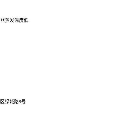
发器蒸发温度低
新区绿城路8号