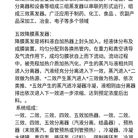
分离器和设备等组成三组蒸发器以串联的形式运行，组
成三效蒸发器。广泛应用于制药、化工、食品 、农副产
品深加工、冶金、电子等多个领域
五效降膜蒸发器：
降膜蒸发是将料液自加热器上封头加入，经液体分布及
成膜装置，均匀分配到各换热管内，在重力和真空诱导
及气流作用下，成均匀膜状自上而下流动。流动过程
中，被壳程加热介质加热汽化，产生的蒸汽与液相共同
进入分离器，汽液经充分分离进入下一效，蒸汽进入*二
效做为热源、*二效产生蒸汽进入*三效做为热源、依次
类推、*五效产生的蒸汽进冷凝器冷凝，液相则由分离器
排出依次进入下一效进一步浓缩、达到预定浓度后出
料。。
系统组成：
一效、二效、三效、四效、五效加热器、一效、二效、
三效、四效、五效分离器（汽液分离、结晶器）、预热
器（末效蒸汽、盘管预热或列管预热）、冷凝器、冷凝
水储罐、真空泵、循环泵（过料）、强制循环泵、冷凝