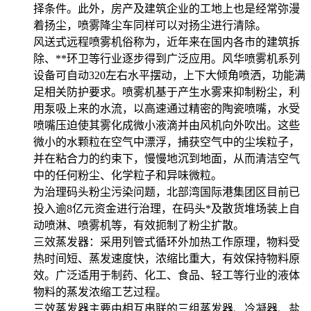
择条件。此外，房产及建筑企业的工地上也是经常弥漫
着扬尘，喷雾降尘车同样可以对扬尘进行清除。
风送式远程喷雾机俗称为，近年来在国内各市的建筑拆
除、**环卫等行业逐步得到广泛应用。风华喷雾机系列
设备可自动320左右水平摆动，上下大倾角喷洒，功能满
足相关防护要求。喷雾机基于产生水雾来抑制粉尘，利
用泵吸上来的水流，以高速通过精密的陶瓷喷嘴，水受
喷嘴压迫使其雾化成微小液滴并由风机向外吹出。这些
微小的水颗粒在空气中漂浮，捕获空气中的尘埃粒子，
并在粘合力的约束下，慢慢地沉到地面，从而清洁空气
中的任何粉尘、化学粒子和异味微粒。
为治理码头粉尘污染问题，北部湾国际港集团区目前已
投入逾8亿元资金进行治理，在码头*及散货堆场装上自
动喷淋、喷雾机等，有效扼制了粉尘扩散。
三效蒸发器：采用列管式循环外加热工作原理，物料受
热时间短、蒸发速度快，浓缩比重大，有效保持物料原
效。广泛适用于制药、化工、食品、轻工等行业的液体
物料的蒸发浓缩工艺过程。
三效蒸发器主要由相互串联的三组蒸发器、冷凝器、盐