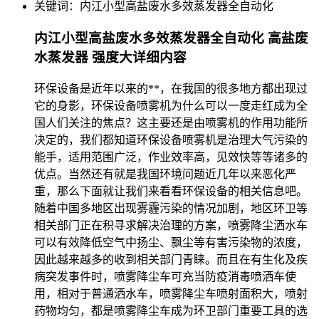
关键词：
内江小型高盐废水多效蒸发器全自动化
内江小型高盐废水多效蒸发器全自动化 高盐废
水蒸发器 强度大详细内容
环保设备是近年以来的**，在我国的很多地方都出现过
它的身影，环保设备喷雾机为什么可以一度走红成为全
国人们关注的焦点？这主要还是由喷雾机的作用功能所
决定的，我们都知道环保设备喷雾机是治理大气污染的
能手，适用范围广泛，作业效率高，见效快等等诸多的
优点。当然还有就是我国环境问题近几年以来恶化严
重，那么下面就让我们来看看环保设备的相关信息吧。
随着中国多地区出现雾霾污染的情况加剧，地区环卫等
相关部门正在积寻求解决治理的方案，喷雾降尘洒水车
可以有效降低空气中扬尘、飘尘等有害污染物的浓度，
因此越来越多的收到相关部门青睐。而且在有生化及疾
病突发事件时，喷雾降尘车可充当防疫消毒喷洒车使
用，相对于普通洒水车，喷雾降尘车喷射面积大，喷射
药物均匀，都是喷雾降尘车成为环卫部门重要工具的选