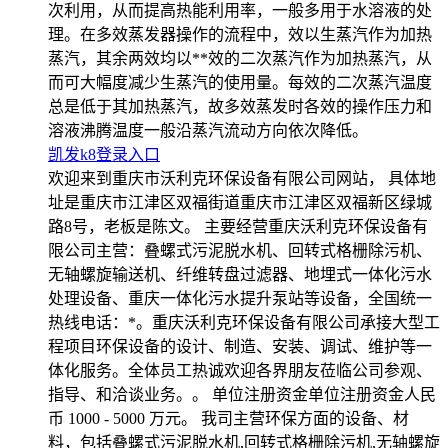
次利用，从而提高热能利用率，一般多用于水溶液的处
理。在多效蒸发器操作的流程中，效以生蒸汽作为加热
蒸汽，其余两效均以**效的二次蒸汽作为加热蒸汽，从
而可大幅度减少生蒸汽的使用量。每效的二次蒸汽温度
总是低于其加热蒸汽，故多效蒸发时各效的操作压力和
溶液沸腾温度一般沿蒸汽流动方向依次降低。
凯发k8登录入口
欢迎来到重庆市沃利克环保设备有限公司网站， 具体地
址是重庆市江津区双福街道重庆市江津区双福新区绿城
路8号，老板是陈文。 主要经营重庆沃利克环保设备有
限公司主营：叠螺式污泥脱水机、回转式格栅除污机、
无轴螺旋输送机、纤维转盘过滤器、地埋式一体化污水
处理设备、重庆一体化污水提升泵站等设备，全国统一
热线电话：*。重庆沃利克环保设备有限公司承接大型工
程项目环保设备的设计、制造、安装、调试、维护等一
体化服务。全体员工热诚欢迎各界朋友莅临公司参观、
指导、和洽谈业务。。 单位注册资金单位注册资金人民
币 1000 - 5000 万元。 我司主营环保方面的设备、材
料，包括叠螺式污泥脱水机,回转式格栅除污机,无轴螺旋