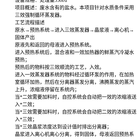
设备规格：处理量550t/d
项目概述：废水含有的盐水。本项目针对水质条件采用
三效强制循环蒸发器。
工艺流程描述
原水→预热系统→进入三效蒸发器→晶浆液→离心机→
固体产出
原液先和返回的母液进入预热系统。
进入预热系统后，混合液和一效加热器的鲜蒸汽冷凝水
预热；
预热后的物料按三效顺流的工艺，入效。
进入一效蒸发器系统的物料经过循环泵的作用，在加热
室循环加热，然后在分离器蒸发分离，沸腾蒸发的蒸汽
上升，浓缩液停留在系统内；
当*二效需要加料时，自控系统会自动把一效的浓缩液送
入*二效；
当*三效需要加料时，自控系统会自动把二效的浓缩液送
入*三效；
当*三效晶浆浓度达到设计值时排出分离器；
晶浆进入离心机离心分离，得到固体，母液返回预热系