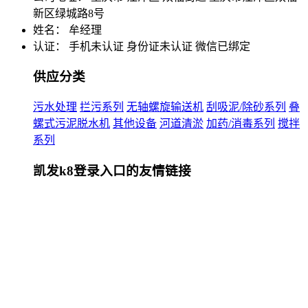
新区绿城路8号
姓名： 牟经理
认证：
手机未认证
身份证未认证
微信已绑定
供应分类
污水处理
拦污系列
无轴螺旋输送机
刮吸泥/除砂系列
叠
螺式污泥脱水机
其他设备
河道清淤
加药/消毒系列
搅拌
系列
凯发k8登录入口的友情链接