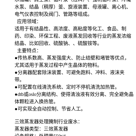
水泵、结晶（稠厚）釜、旋液装置、母液罐、离心机、
电气仪表控制及阀门、管路等组成。
应用领域：
适用于有结晶性、高浓度、高粘度等化工、食品、制
药、印染、环保工程、废液蒸发回收等行业的蒸发浓缩
结晶、比如回收、硫酸钠、、硫酸铵等。
主要特点：
●传热系数高、蒸发强度大、防止结壁和堵管等优点，
尤其适用于蒸发过程中产生晶体的物料。
●分离器配套除沫装置、可避免跑料、冲料、液沫夹
带。
●可配置在线清洗系统、定时不停机清洗加热管。
●dtb或oslo分离结构、使得清浊液有效分离、完全避免晶
体颗粒进入换热管。
●可实现全自动控制、节省人工。
三效蒸发器处理腌制行业废水：
蒸发器类型：三效蒸发器