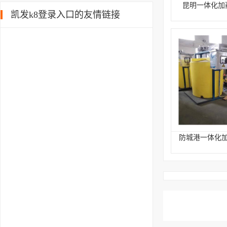
昆明一体化加
凯发k8登录入口的友情链接
防城港一体化