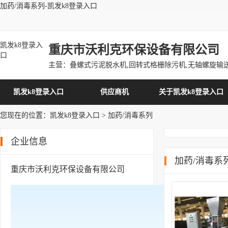
加药/消毒系列-凯发k8登录入口
凯发k8登录入
重庆市沃利克环保设备有限公司
口
主营：
叠螺式污泥脱水机,回转式格栅除污机,无轴螺旋输
凯发k8登录入口
供应商机
关于凯发k8登录入口
您现在的位置：
凯发k8登录入口
> 加药/消毒系列
企业信息
加药/消毒系
重庆市沃利克环保设备有限公司